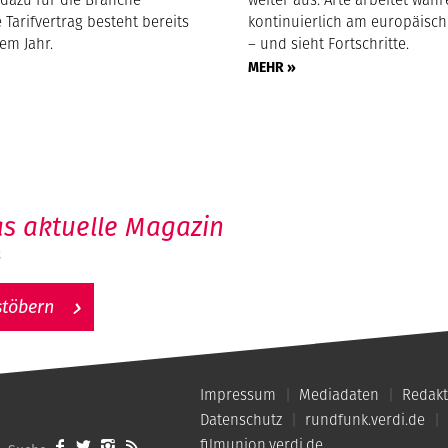
 Tarifvertrag besteht bereits
kontinuierlich am europäisc
nem Jahr.
– und sieht Fortschritte.
MEHR »
s aktuelle Magazin
6
stöbern
Impressum
Mediadaten
Redakt
Datenschutz
rundfunk.verdi.de
filmunion.verdi.de