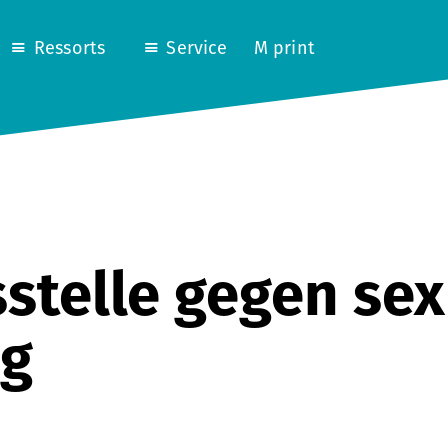
Ressorts
Service
M print
stelle gegen sex
ng