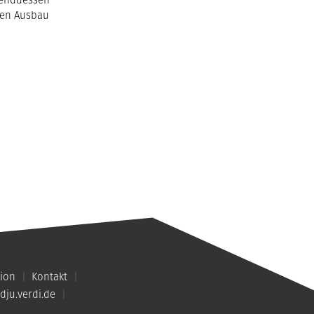
hen Ausbau
ion
Kontakt
dju.verdi.de