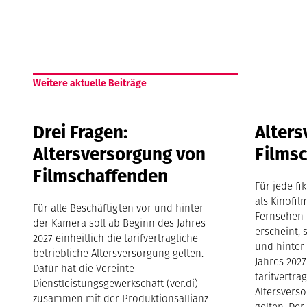
Weitere aktuelle Beiträge
Drei Fragen:
Alters
Altersversorgung von
Films
Filmschaffenden
Für jede fi
als Kinofil
Für alle Beschäftigten vor und hinter
Fernsehen 
der Kamera soll ab Beginn des Jahres
erscheint, 
2027 einheitlich die tarifvertragliche
und hinter
betriebliche Altersversorgung gelten.
Jahres 2027
Dafür hat die Vereinte
tarifvertra
Dienstleistungsgewerkschaft (ver.di)
Altersvers
zusammen mit der Produktionsallianz
gelten. Der