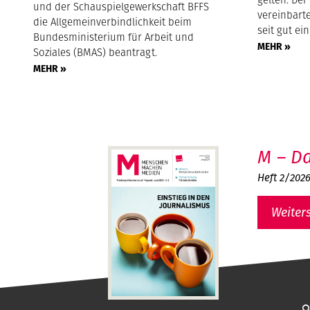
und der Schauspielgewerkschaft BFFS
vereinbarte
die Allgemeinverbindlichkeit beim
seit gut ei
Bundesministerium für Arbeit und
MEHR »
Soziales (BMAS) beantragt.
MEHR »
M – Da
Heft 2/202
Weiter
MMM - Menschen machen Medien