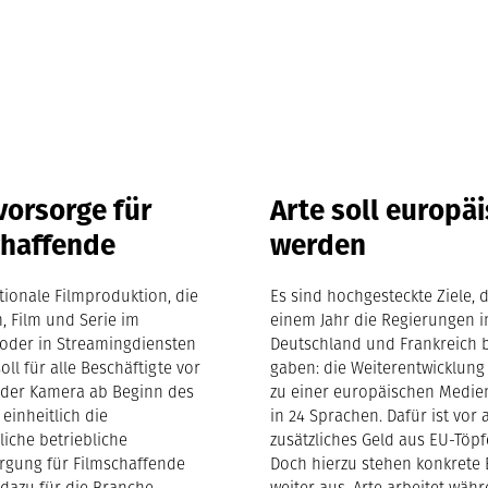
vorsorge für
Arte soll europä
chaffende
werden
ktionale Filmproduktion, die
Es sind hochgesteckte Ziele, d
m, Film und Serie im
einem Jahr die Regierungen i
oder in Streamingdiensten
Deutschland und Frankreich 
soll für alle Beschäftigte vor
gaben: die Weiterentwicklung
 der Kamera ab Beginn des
zu einer europäischen Medie
 einheitlich die
in 24 Sprachen. Dafür ist vor 
gliche betriebliche
zusätzliches Geld aus EU-Töpf
orgung für Filmschaffende
Doch hierzu stehen konkrete
 dazu für die Branche
weiter aus. Arte arbeitet wä