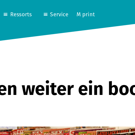
Ressorts
Service
M print
ten weiter ein b