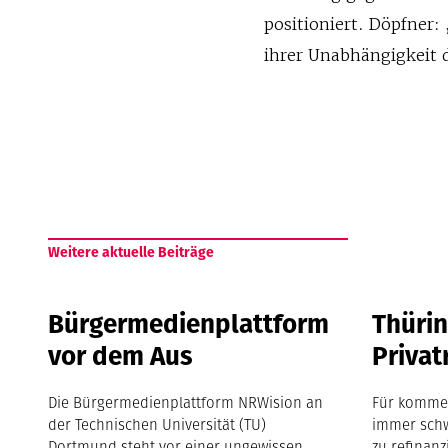
positioniert. Döpfner:
ihrer Unabhängigkeit 
Weitere aktuelle Beiträge
Bürgermedienplattform
Thürin
vor dem Aus
Privat
Die Bürgermedienplattform NRWision an
Für kommer
der Technischen Universität (TU)
immer schw
Dortmund steht vor einer ungewissen
zu refinanz