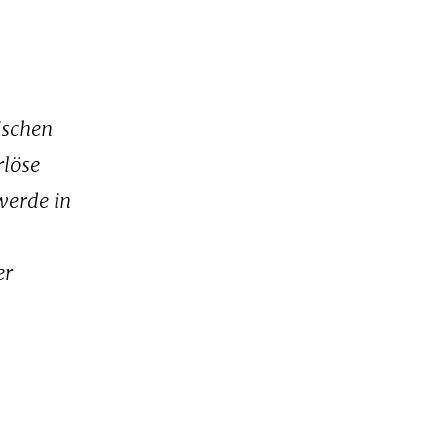
ischen
rlöse
werde in
er