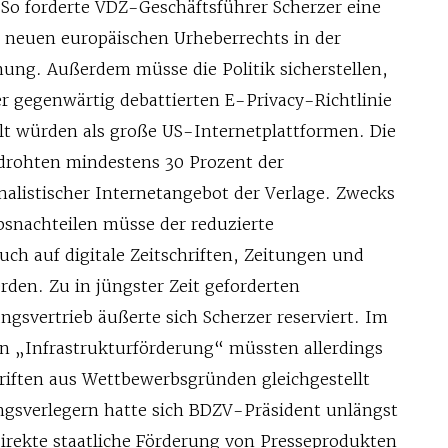
o forderte VDZ-Geschäftsführer Scherzer eine
neuen europäischen Urheberrechts in der
ung. Außerdem müsse die Politik sicherstellen,
er gegenwärtig debattierten E-Privacy-Richtlinie
llt würden als große US-Internetplattformen. Die
drohten mindestens 30 Prozent der
listischer Internetangebot der Verlage. Zwecks
snachteilen müsse der reduzierte
ch auf digitale Zeitschriften, Zeitungen und
den. Zu in jüngster Zeit geforderten
gsvertrieb äußerte sich Scherzer reserviert. Im
en „Infrastrukturförderung“ müssten allerdings
riften aus Wettbewerbsgründen gleichgestellt
ngsverlegern hatte sich BDZV-Präsident unlängst
direkte staatliche Förderung von Presseprodukten