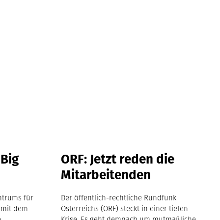
 Big
ORF: Jetzt reden die
Mitarbeitenden
ntrums für
Der öffentlich-rechtliche Rundfunk
 mit dem
Österreichs (ORF) steckt in einer tiefen
e
Krise. Es geht demnach um mutmaßliche