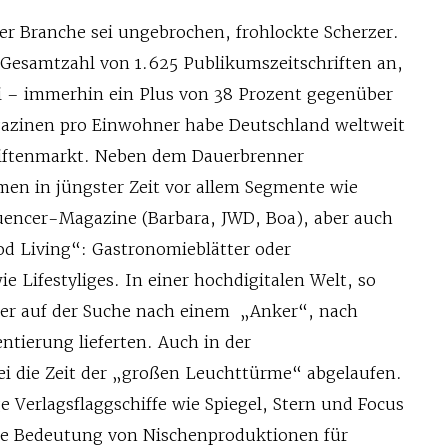
er Branche sei ungebrochen, frohlockte Scherzer.
e Gesamtzahl von 1.625 Publikumszeitschriften an,
ei – immerhin ein Plus von 38 Prozent gegenüber
gazinen pro Einwohner habe Deutschland weltweit
riftenmarkt. Neben dem Dauerbrenner
men in jüngster Zeit vor allem Segmente wie
luencer-Magazine (Barbara, JWD, Boa), aber auch
od Living“: Gastronomieblätter oder
e Lifestyliges. In einer hochdigitalen Welt, so
eser auf der Suche nach einem „Anker“, nach
ntierung lieferten. Auch in der
sei die Zeit der „großen Leuchttürme“ abgelaufen.
e Verlagsflaggschiffe wie Spiegel, Stern und Focus
ie Bedeutung von Nischenproduktionen für