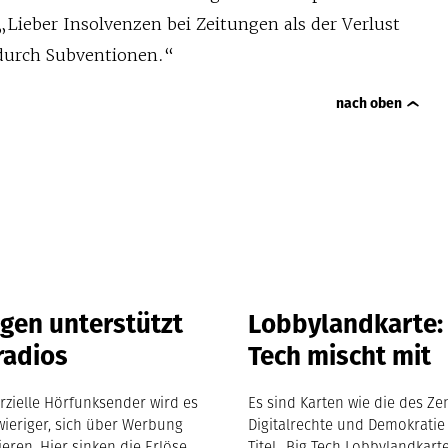
 „Lieber Insolvenzen bei Zeitungen als der Verlust
durch Subventionen.“
nach oben
gen unterstützt
Lobbylandkarte:
radios
Tech mischt mit
zielle Hörfunksender wird es
Es sind Karten wie die des Ze
ieriger, sich über Werbung
Digitalrechte und Demokratie
ieren. Hier sinken die Erlöse.
Titel „Big Tech Lobbylandkart