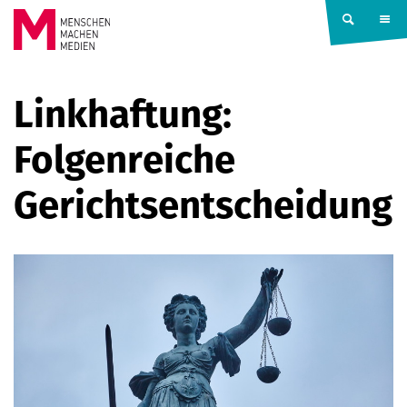
Springe zum Inhalt
MENSCHEN
Linkhaftung:
MACHEN
Folgenreiche
MEDIEN
Gerichtsentscheidung