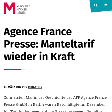
Springe zum Inhalt
MENSCHEN
Agence France
MACHEN
Presse: Manteltarif
MEDIEN
wieder in Kraft
13. MÄRZ 2017
VON
REDAKTION
Zum ersten Mal in der Geschichte der AFP Agence France
Presse GmbH in Berlin waren Beschäftigte im Dezember
für Tarifforderungen auf die Straße gegangen. Gehalts-