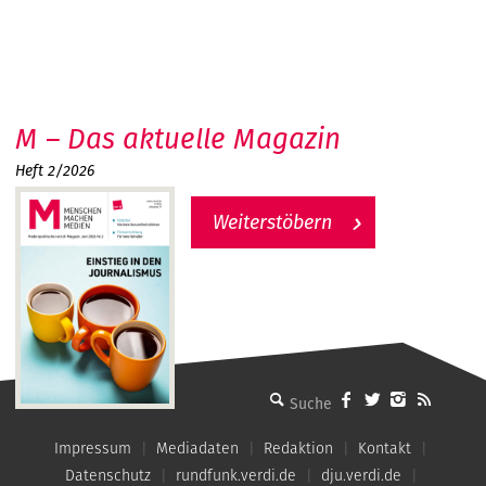
M – Das aktuelle Magazin
Heft 2/2026
Weiterstöbern
MMM - Menschen machen Medien
Impressum
Mediadaten
Redaktion
Kontakt
Datenschutz
rundfunk.verdi.de
dju.verdi.de