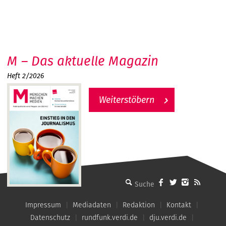
M – Das aktuelle Magazin
Heft 2/2026
Weiterstöbern
MMM - Menschen machen Medien
Impressum
Mediadaten
Redaktion
Kontakt
Datenschutz
rundfunk.verdi.de
dju.verdi.de