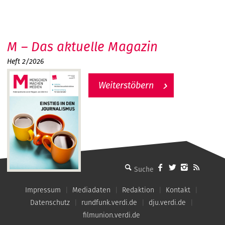
M – Das aktuelle Magazin
Heft 2/2026
Weiterstöbern
MMM - Menschen machen Medien
Impressum
Mediadaten
Redaktion
Kontakt
Datenschutz
rundfunk.verdi.de
dju.verdi.de
filmunion.verdi.de