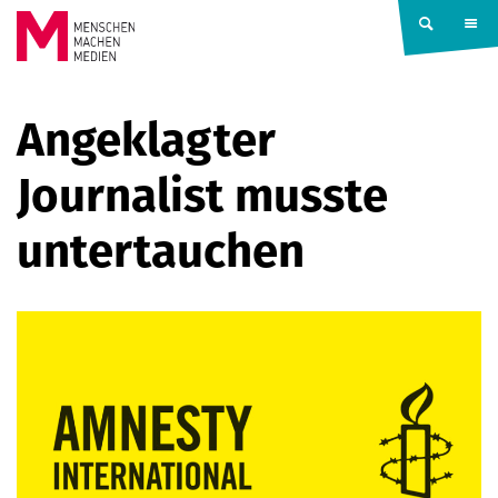
Springe zum Inhalt
MENSCHEN
Angeklagter
MACHEN
Journalist musste
MEDIEN
untertauchen