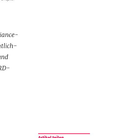
liance-
tlich-
und
ARD-
Artikel teilen