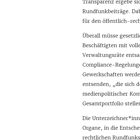
Transparenz ergebe si
Rundfunkbeiträge. Dab
für den öffentlich-re
Überall müsse gesetzli
Beschäftigten mit vol
Verwaltungsräte entsa
Compliance-Regelunge
Gewerkschaften werde
entsenden, „die sich 
medienpolitischer Kom
Gesamtportfolio stell
Die Unterzeichner*inne
Organe, in die Entsch
rechtlichen Rundfunks 