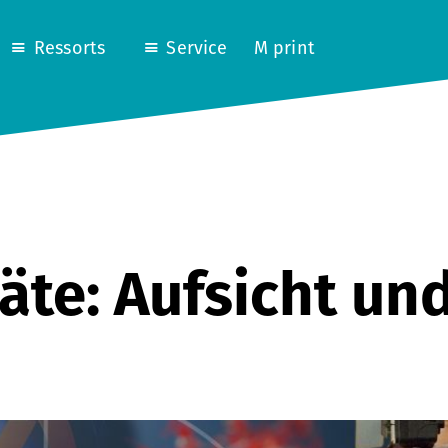
Ressorts
Service
M print
te: Aufsicht und