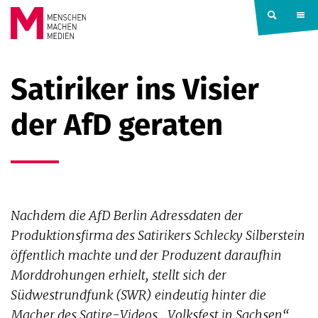
Springe zum Inhalt
MENSCHEN
Satiriker ins Visier
MACHEN
der AfD geraten
MEDIEN
Nachdem die AfD Berlin Adressdaten der
Produktionsfirma des Satirikers Schlecky Silberstein
öffentlich machte und der Produzent daraufhin
Morddrohungen erhielt, stellt sich der
Südwestrundfunk (SWR) eindeutig hinter die
Macher des Satire-Videos „Volksfest in Sachsen“.