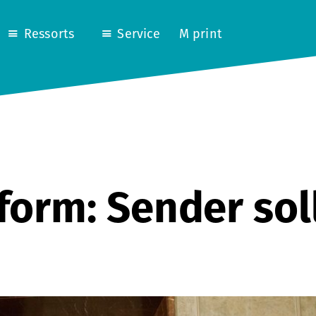
Ressorts
Service
M print
form: Sender sol