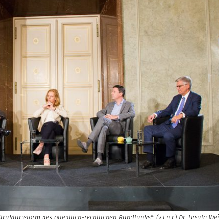
kturreform des öffentlich-rechtlichen Rundfunks": (v.l.n.r.) Dr. Ursula We