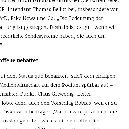
 erhöhtes Informationsbedürfnis der Menschen gebe.
DF-Intendant Thomas Bellut bei, insbesondere vor
AfD, Fake News und Co: „Die Bedeutung der
tattung ist gestiegen. Deshalb ist es gut, wenn wir
h-rechtliche Sendesysteme haben, die auch um
.“
soffene Debatte?
uf dem Status quo beharrten, stieß dem einzigen
n Medienwirtschaft auf dem Podium spürbar auf –
ensiblen Punkt. Claus Grewenig, Leiter
 lobte denn auch den Vorschlag Robras, weil er zu
 Diskussion beitrage. „Warum wird jetzt nicht die
iskussion genutzt, wie es mit dem öffentlich-