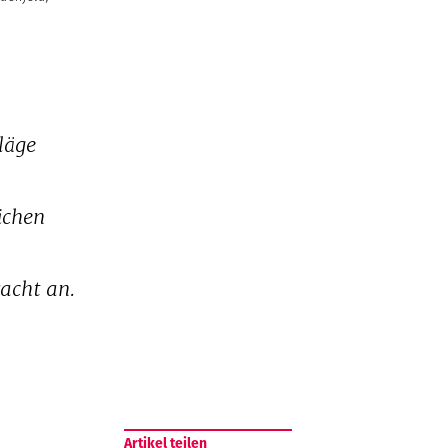
läge
ichen
racht an.
Artikel teilen