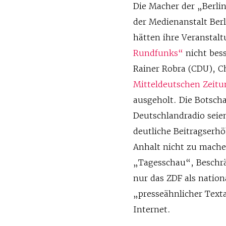
Die Macher der „Berli
der Medienanstalt Ber
hätten ihre Veranstal
Rundfunks“
nicht bes
Rainer Robra (CDU), Ch
Mitteldeutschen Zeitu
ausgeholt. Die Botsch
Deutschlandradio seie
deutliche Beitragserh
Anhalt nicht zu mache
„Tagesschau“, Beschrä
nur das ZDF als natio
„presseähnlicher Text
Internet.