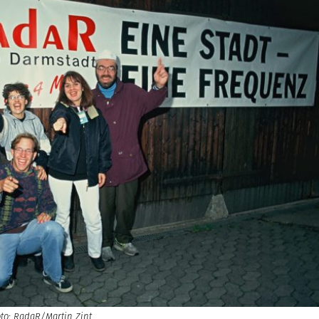
oto: RadaR/Martin Zint