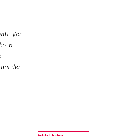
aft: Von
io in
s
äum der
Artikel teilen