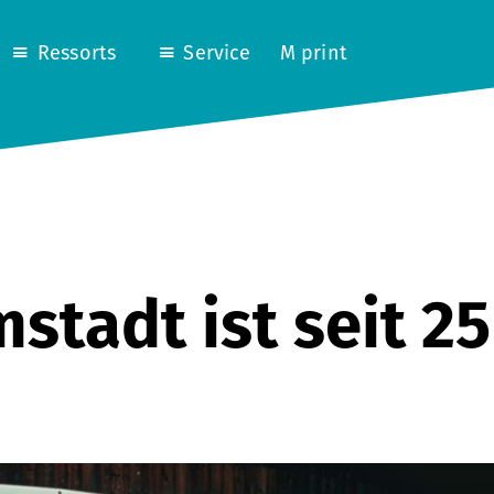
Ressorts
Service
M print
stadt ist seit 25