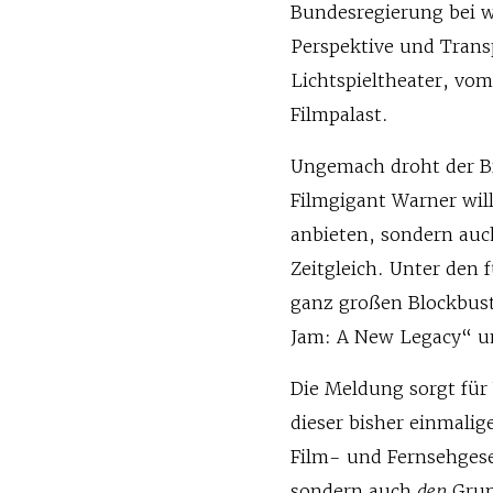
Bundesregierung bei w
Perspektive und Trans
Lichtspieltheater, vo
Filmpalast.
Ungemach droht der B
Filmgigant Warner will
anbieten, sondern au
Zeitgleich. Unter den 
ganz großen Blockbust
Jam: A New Legacy“ u
Die Meldung sorgt für
dieser bisher einmali
Film- und Fernsehgese
sondern auch
den
Grun