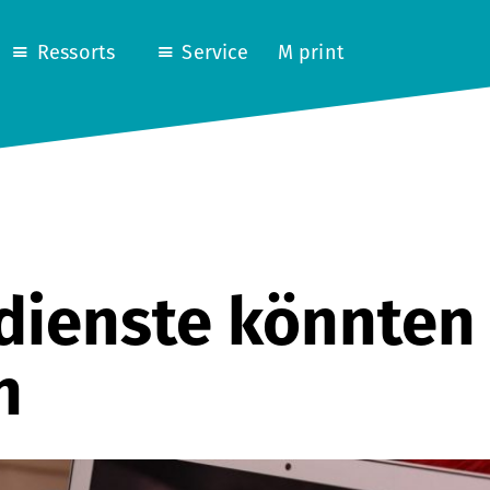
Ressorts
Service
M print
dienste könnten
n