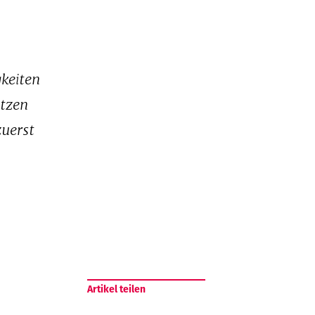
gkeiten
etzen
zuerst
Artikel teilen