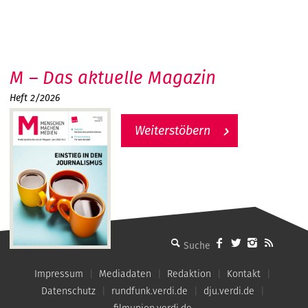
M – Das aktuelle Magazin
Heft 2/2026
Weiterstöbern
MMM - Menschen machen Medien
Impressum
Mediadaten
Redaktion
Kontakt
Datenschutz
rundfunk.verdi.de
dju.verdi.de