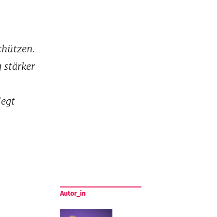
chützen.
 stärker
legt
Autor_in