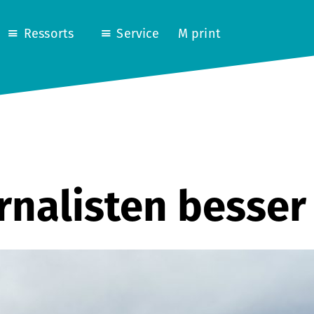
Ressorts
Service
M print
urnalisten besse