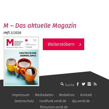
M – Das aktuelle Magazin
Heft 2/2026
Weiterstöbern
MMM - Menschen machen Medien
Impressum
Mediadaten
Redaktion
Kontakt
Datenschutz
rundfunk.verdi.de
dju.verdi.de
filmunion.verdi.de