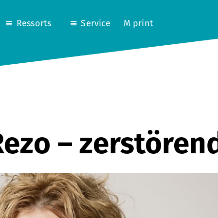
Ressorts
Service
M print
ezo – zerstörend