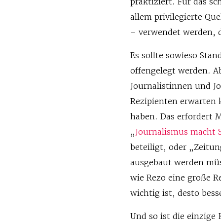
praktiziert. Für das s
allem privilegierte Qu
– verwendet werden, d
Es sollte sowieso Stand
offengelegt werden. Ab
Journalistinnen und J
Rezipienten erwarten 
haben. Das erfordert
„
Journalismus macht 
beteiligt, oder „Zeitu
ausgebaut werden müss
wie Rezo eine große R
wichtig ist, desto bess
Und so ist die einzige