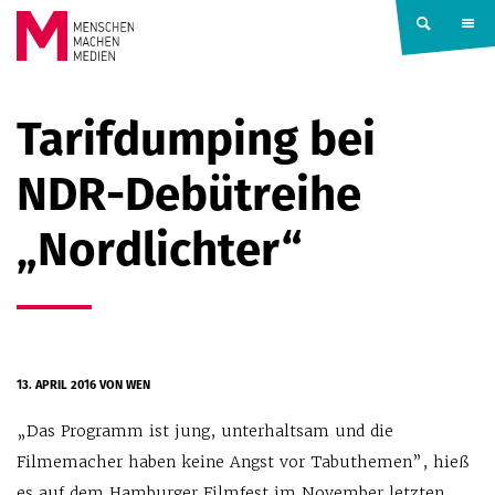
Springe zum Inhalt
MENSCHEN
Tarifdumping bei
MACHEN
NDR-Debütreihe
MEDIEN
„Nordlichter“
13. APRIL 2016
VON WEN
„Das Programm ist jung, unterhaltsam und die
Filmemacher haben keine Angst vor Tabuthemen”, hieß
es auf dem Hamburger Filmfest im November letzten