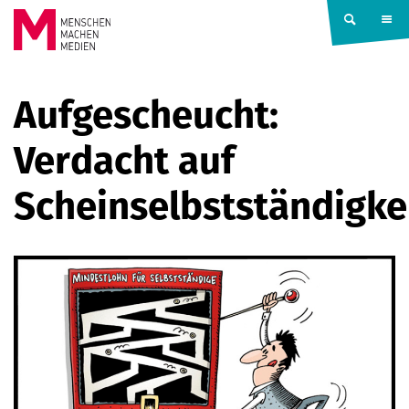
Springe zum Inhalt
MENSCHEN
Aufgescheucht:
MACHEN
Verdacht auf
MEDIEN
Scheinselbstständigke