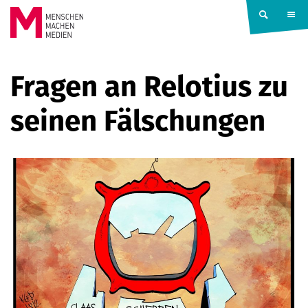
Springe zum Inhalt
MENSCHEN
Fragen an Relotius zu
MACHEN
seinen Fälschungen
MEDIEN