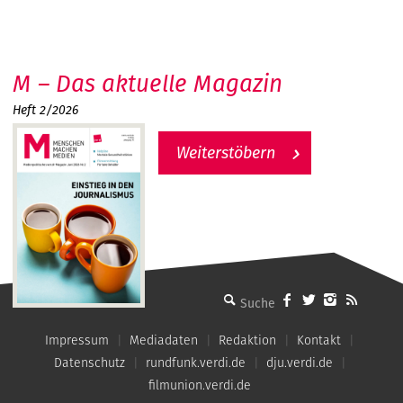
M – Das aktuelle Magazin
Heft 2/2026
Weiterstöbern
MMM - Menschen machen Medien
Impressum
Mediadaten
Redaktion
Kontakt
Datenschutz
rundfunk.verdi.de
dju.verdi.de
filmunion.verdi.de