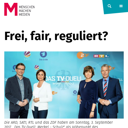
Springe zum Inhalt
MENSCHEN
Frei, fair, reguliert?
MACHEN
MEDIEN
Die ARD, SAT.1, RTL und das ZDF haben am Sonntag, 3. September
2017, „Das TV-Duell: Merkel - Schulz" als Höhepunkt des