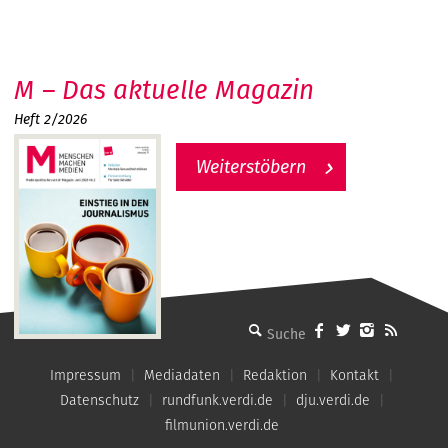
M – Das aktuelle Magazin
Heft 2/2026
Weiterstöbern
MMM - Menschen machen Medien
Impressum
Mediadaten
Redaktion
Kontakt
Datenschutz
rundfunk.verdi.de
dju.verdi.de
filmunion.verdi.de