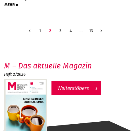
MEHR »
1
2
3
4
…
13
M – Das aktuelle Magazin
Heft 2/2026
Weiterstöbern