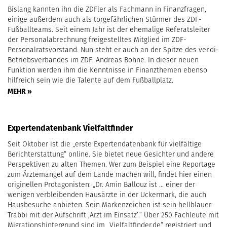
Bislang kannten ihn die ZDFler als Fachmann in Finanzfragen,
einige außerdem auch als torgefährlichen Stürmer des ZDF-
Fußballteams. Seit einem Jahr ist der ehemalige Referatsleiter
der Personalabrechnung freigestelltes Mitglied im ZDF-
Personalratsvorstand. Nun steht er auch an der Spitze des ver.di-
Betriebsverbandes im ZDF: Andreas Bohne. In dieser neuen
Funktion werden ihm die Kenntnisse in Finanzthemen ebenso
hilfreich sein wie die Talente auf dem Fußballplatz.
MEHR »
Expertendatenbank Vielfaltfinder
Seit Oktober ist die „erste Expertendatenbank für vielfältige
Berichterstattung“ online. Sie bietet neue Gesichter und andere
Perspektiven zu alten Themen. Wer zum Beispiel eine Reportage
zum Ärztemangel auf dem Lande machen will, findet hier einen
originellen Protagonisten: „Dr. Amin Ballouz ist ... einer der
wenigen verbleibenden Hausärzte in der Uckermark, die auch
Hausbesuche anbieten. Sein Markenzeichen ist sein hellblauer
Trabbi mit der Aufschrift ,Arzt im Einsatz’.“ Über 250 Fachleute mit
Migrationshintergrund sind im „Vielfaltfinder.de“ registriert und