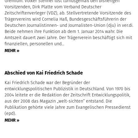
Gremium. Volker Stennei löst turnusgemäß den bisherigen
Vorsitzenden, Dirk Platte vom Verband Deutscher
Zeitschriftenverleger (VDZ), ab. Stellvertretende Vorsitzende des
Trägervereins wird Cornelia Haß, Bundesgeschäftsführerin der
Deutschen Journalistinnen- und Journalisten-Union (dju) in ver.di.
Beide nehmen ihre Funktion ab dem 1. Januar 2014 wahr. Die
Amtszeit dauert zwei Jahre. Der Trägerverein beschäftigt sich mit
finanziellen, personellen und…
MEHR »
Abschied von Kai Friedrich Schade
Kai Friedrich Schade war der Begründer der
entwicklungspolitischen Publizistik in Deutschland. Von 1970 bis
2004 leitete er die Redaktion der Zeitschrift Entwicklungspolitik,
aus der 2008 das Magazin „welt-sichten“ entstand. Die
Publikation gehörte viele Jahre zum Evangelischen Pressedienst
(epd).
MEHR »