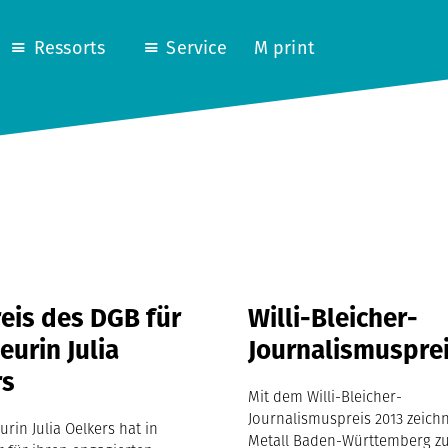
Ressorts
Service
M print
eis des DGB für
Willi-Bleicher-
eurin Julia
Journalismuspre
rs
Mit dem Willi-Bleicher-
Journalismuspreis 2013 zeichn
urin Julia Oelkers hat in
Metall Baden-Württemberg z