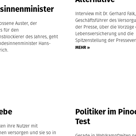
sinnenminister
Interview mit Dr. Gerhard Falk,
Geschäftsführer des Versorg
ossene Auster, der
der Presse, über die Vorzüge
is für den
Lebensversicherung und die
sblockierer des Jahres, geht
Spitzenstellung der Presseve
ndesinnenminister Hans-
MEHR »
rich.
iebe
Politiker im Pino
Test
len ihre Nutzer mit
nen versorgen und sie so in
Gerade in Wahlkampfzeiten n