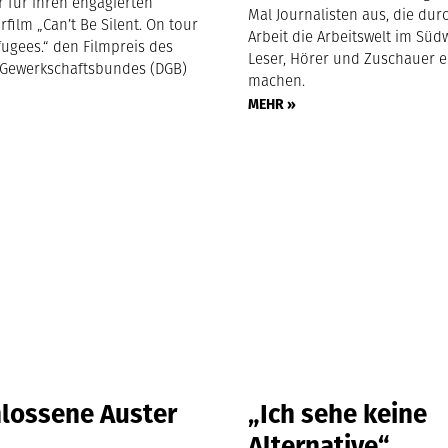
r für ihren engagierten
Mal Journalisten aus, die dur
ilm „Can’t Be Silent. On tour
Arbeit die Arbeitswelt im Süd
fugees.“ den Filmpreis des
Leser, Hörer und Zuschauer e
Gewerkschaftsbundes (DGB)
machen.
MEHR »
hlossene Auster
„Ich sehe keine
Alternative“