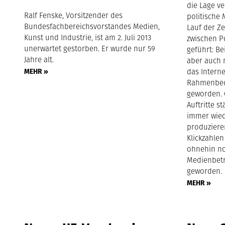
die Lage ve
Ralf Fenske, Vorsitzender des
politische 
Bundesfachbereichsvorstandes Medien,
Lauf der Ze
Kunst und Industrie, ist am 2. Juli 2013
zwischen Po
unerwartet gestorben. Er wurde nur 59
geführt: Be
Jahre alt.
aber auch 
MEHR »
das Intern
Rahmenbed
geworden. 
Auftritte s
immer wied
produziere
Klickzahlen
ohnehin no
Medienbetr
geworden.
MEHR »