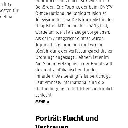
Rundfunk schützt nicht vor Willkür der
ch ihre
Behörden. Eric Topona, der beim ONRTV
westen für
(Office National de Radiodiffusion et
rlebbar
Télévision du Tchad) als Journalist in der
Hauptstadt N’Djamena beschäftigt ist,
wurde am 6. Mai als Zeuge vorgeladen.
Als er im Amtsgericht eintraf, wurde
Topona festgenommen und wegen
„Gefährdung der verfassungsrechtlichen
Ordnung“ angeklagt. Seitdem ist er im
Am-Sinene-Gefängnis in der Hauptstadt
des zentralafrikanischen Landes
inhaftiert. Das Gefängnis ist berüchtigt.
Laut Amnesty International sind die
Haftbedingungen dort lebensbedrohlich
schlecht.
MEHR »
Porträt: Flucht und
Vertrauen