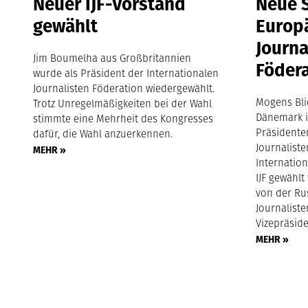
Neuer IJF-Vorstand
Neue S
gewählt
Europ
Journa
Jim Boumelha aus Großbritannien
Föder
wurde als Präsident der Internationalen
Journalisten Föderation wiedergewählt.
Mogens Bli
Trotz Unregelmäßigkeiten bei der Wahl
Dänemark i
stimmte eine Mehrheit des Kongresses
Präsidente
dafür, die Wahl anzuerkennen.
Journaliste
MEHR »
Internatio
IJF gewähl
von der Ru
Journalist
Vizepräside
MEHR »