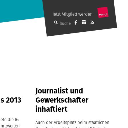
Jetzt Mitglied werden
dju auf Facebook
M auf Instagram
Abonniere de
Suche
Journalist und
is 2013
Gewerkschafter
inhaftiert
ete die IG
Auch der Arbeitsplatz beim staatlichen
um zweiten