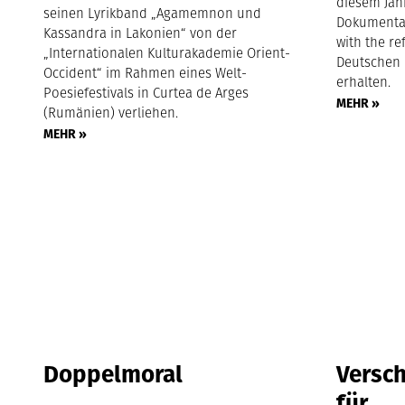
diesem Jah
seinen Lyrikband „Agamemnon und
Dokumentarf
Kassandra in Lakonien“ von der
with the re
„Internationalen Kulturakademie Orient-
Deutschen 
Occident“ im Rahmen eines Welt-
erhalten.
Poesiefestivals in Curtea de Arges
MEHR »
(Rumänien) verliehen.
MEHR »
Doppelmoral
Versc
für