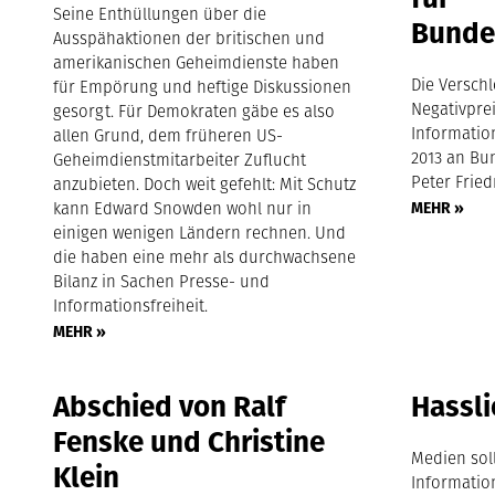
Seine Enthüllungen über die
Bunde
Ausspähaktionen der britischen und
amerikanischen Geheimdienste haben
Die Verschl
für Empörung und heftige Diskussionen
Negativpre
gesorgt. Für Demokraten gäbe es also
Information
allen Grund, dem früheren US-
2013 an Bu
Geheimdienstmitarbeiter Zuflucht
Peter Fried
anzubieten. Doch weit gefehlt: Mit Schutz
kann Edward Snowden wohl nur in
MEHR »
einigen wenigen Ländern rechnen. Und
die haben eine mehr als durchwachsene
Bilanz in Sachen Presse- und
Informationsfreiheit.
MEHR »
Abschied von Ralf
Hassl
Fenske und Christine
Medien sol
Klein
Informatio