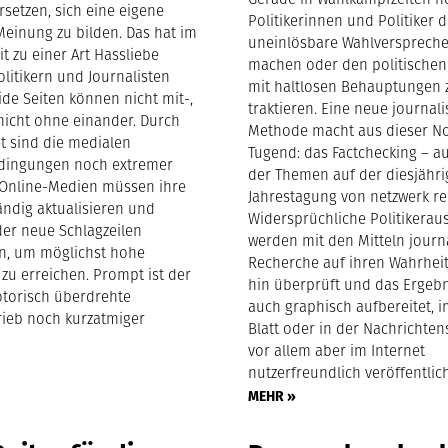
rsetzen, sich eine eigene
Politikerinnen und Politiker d
Meinung zu bilden. Das hat im
uneinlösbare Wahlverspreche
it zu einer Art Hassliebe
machen oder den politischen
litikern und Journalisten
mit haltlosen Behauptungen 
ide Seiten können nicht mit-,
traktieren. Eine neue journali
nicht ohne einander. Durch
Methode macht aus dieser No
et sind die medialen
Tugend: das Factchecking – a
ingungen noch extremer
der Themen auf der diesjähr
Online-Medien müssen ihre
Jahrestagung von netzwerk re
tändig aktualisieren und
Widersprüchliche Politikerau
er neue Schlagzeilen
werden mit den Mitteln journa
n, um möglichst hohe
Recherche auf ihren Wahrhei
 zu erreichen. Prompt ist der
hin überprüft und das Ergebn
torisch überdrehte
auch graphisch aufbereitet, 
ieb noch kurzatmiger
Blatt oder in der Nachrichte
vor allem aber im Internet
nutzerfreundlich veröffentlich
MEHR »