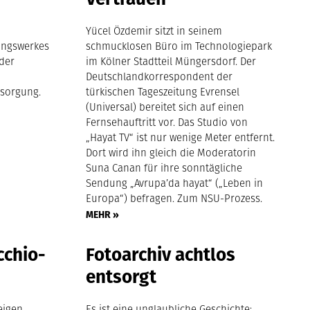
Yücel Özdemir sitzt in seinem
ungswerkes
schmucklosen Büro im Technologiepark
 der
im Kölner Stadtteil Müngersdorf. Der
Deutschlandkorrespondent der
rsorgung.
türkischen Tageszeitung Evrensel
(Universal) bereitet sich auf einen
Fernsehauftritt vor. Das Studio von
„Hayat TV“ ist nur wenige Meter entfernt.
Dort wird ihn gleich die Moderatorin
Suna Canan für ihre sonntägliche
Sendung „Avrupa’da hayat“ („Leben in
Europa“) befragen. Zum NSU-Prozess.
MEHR »
cchio-
Fotoarchiv achtlos
entsorgt
eigen
Es ist eine unglaubliche Geschichte: