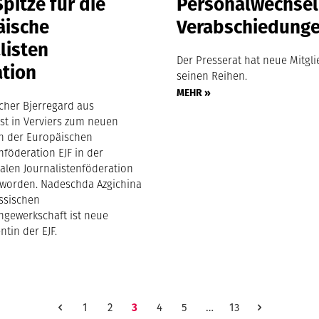
pitze für die
Personalwechsel
äische
Verabschiedung
listen
Der Presserat hat neue Mitgli
ation
seinen Reihen.
MEHR »
cher Bjerregard aus
st in Verviers zum neuen
n der Europäischen
nföderation EJF in der
nalen Journalistenföderation
t worden. Nadeschda Azgichina
ssischen
engewerkschaft ist neue
ntin der EJF.
1
2
3
4
5
…
13