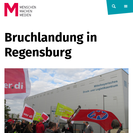
Springe zum Inhalt
MENSCHEN
Bruchlandung in
MACHEN
Regensburg
MEDIEN