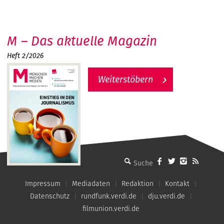
M – Das aktuelle Magazin
Heft 2/2026
Weiterstöbern
MMM - Menschen machen Medien
Impressum
Mediadaten
Redaktion
Kontakt
Datenschutz
rundfunk.verdi.de
dju.verdi.de
filmunion.verdi.de