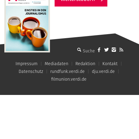
MMM - Menschen machen Medien
Impressum
Mediadaten
Redaktion
Kontakt
Datenschutz
rundfunk.verdi.de
dju.verdi.de
filmunion.verdi.de