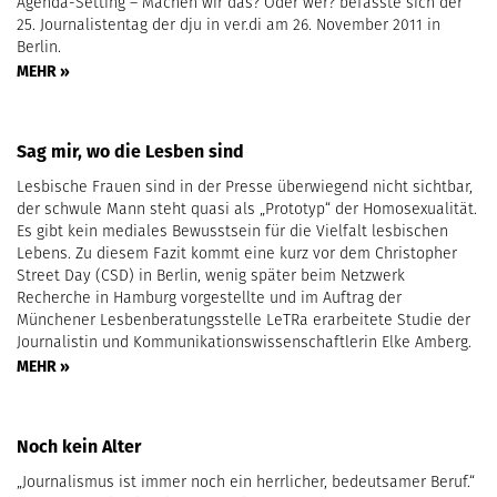
Agenda-Setting – Machen wir das? Oder wer? befasste sich der
25. Journalistentag der dju in ver.di am 26. November 2011 in
Berlin.
MEHR »
Sag mir, wo die Lesben sind
Lesbische Frauen sind in der Presse überwiegend nicht sichtbar,
der schwule Mann steht quasi als „Prototyp“ der Homosexualität.
Es gibt kein mediales Bewusstsein für die Vielfalt lesbischen
Lebens. Zu diesem Fazit kommt eine kurz vor dem Christopher
Street Day (CSD) in Berlin, wenig später beim Netzwerk
Recherche in Hamburg vorgestellte und im Auftrag der
Münchener Lesbenberatungsstelle LeTRa erarbeitete Studie der
Journalistin und Kommunikationswissenschaftlerin Elke Amberg.
MEHR »
Noch kein Alter
„Journalismus ist immer noch ein herrlicher, bedeutsamer Beruf.“