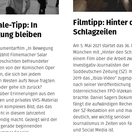
Filmtipp: Hinter
ale-Tipp: In
Schlagzeilen
ung bleiben
Am 5. Mai 2021 startet das 36.
umentarfilm „In Bewegung
München mit „Hinter den Schl
rzählt Filmemacher Salar
einem Film über die Arbeit zw
Geschichten befreundeter
Investigativ-Journalisten der
en von der Komischen Oper
Süddeutschen Zeitung (SZ). 
in, die sich bei jedem
2019 das „Ibiza-Video“ zugespi
im Westen aufs Neue fragten:
nach seiner Veröffentlichung
oder gehe ich zurück?
österreichischen FPÖ-Vizekanz
über Erinnerungen aus den
brachte. Daniel Sagers Dokum
ren und privates VHS-Material
fängt die aufwändigen Reche
in komplexes Bild, das das
der SZ-Redaktion ein und ma
hl in diesem Jahrzehnt
deutlich, wie wichtig seriöser
endig macht. Gezeigt wird der
Journalismus in Zeiten von F
m gerade beginnenden
und Social Media ist.