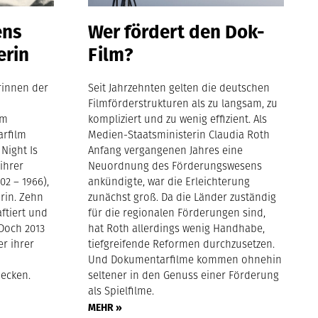
ens
Wer fördert den Dok-
erin
Film?
rinnen der
Seit Jahrzehnten gelten die deutschen
Filmförderstrukturen als zu langsam, zu
em
kompliziert und zu wenig effizient. Als
arfilm
Medien-Staatsministerin Claudia Roth
Night Is
Anfang vergangenen Jahres eine
ihrer
Neuordnung des Förderungswesens
02 – 1966),
ankündigte, war die Erleichterung
rin. Zehn
zunächst groß. Da die Länder zuständig
ftiert und
für die regionalen Förderungen sind,
 Doch 2013
hat Roth allerdings wenig Handhabe,
er ihrer
tiefgreifende Reformen durchzusetzen.
Und Dokumentarfilme kommen ohnehin
ecken.
seltener in den Genuss einer Förderung
als Spielfilme.
MEHR »