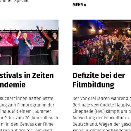
Summer Special.
MEHR »
stivals in Zeiten
Defizite bei der
andemie
Filmbildung
sucher*innen hatten letzte
Der vor drei Jahren während 
ang zum Filmprogramm der
Berlinale gegründete Hauptv
linale. Mit einem „Summer
Cinephelie (HvC) kämpft um d
m 9. bis zum 20. Juni soll auch
Aufwertung der Filmkultur in
um in den Genuss der Filme
Deutschland. Wegen der ges
ann auf großer Leinwand.
Kinos in Zeiten der Pandemie