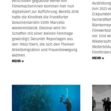
verschollen geglaubte Werke von
Ausbildung
Filmemacherinnen kommen hier nun
Juni 2023 v
digitalisiert zur Aufführung. Bereits 2018
Eckpunkte
hatte die Kinothek die Frankfurter
Fachkräfte
Dokumentaristin Edith Marcello
Blankemeye
wiederentdeckt. Diesmal wird ihr
Filmwerksta
Schaffen mit einer kleinen Femmage
vor. Und wi
gewürdigt: Darunter Reportagen aus
Wiederauf
den 1960/70ern, die sich den Themen
Weiterbild
Arbeitsmigration und Frauenbewegung
Filmförderu
widmen.
MEHR »
MEHR »