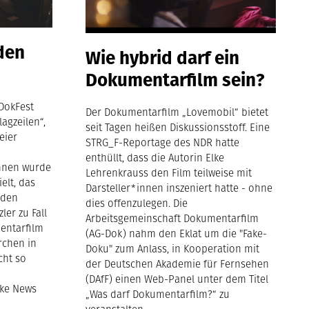
 den
Wie hybrid darf ein
Dokumentarfilm sein?
 DokFest
Der Dokumentarfilm „Lovemobil“ bietet
agzeilen“,
seit Tagen heißen Diskussionsstoff. Eine
eier
STRG_F-Reportage des NDR hatte
enthüllt, dass die Autorin Elke
Ihnen wurde
Lehrenkrauss den Film teilweise mit
elt, das
Darsteller*innen inszeniert hatte - ohne
 den
dies offenzulegen. Die
ler zu Fall
Arbeitsgemeinschaft Dokumentarfilm
entarfilm
(AG-Dok) nahm den Eklat um die "Fake-
rchen in
Doku" zum Anlass, in Kooperation mit
cht so
der Deutschen Akademie für Fernsehen
(DAfF) einen Web-Panel unter dem Titel
ake News
„Was darf Dokumentarfilm?“ zu