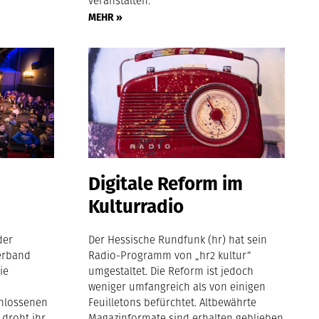
veranstalten.
MEHR »
Digitale Reform im
Kulturradio
der
Der Hessische Rundfunk (hr) hat sein
erband
Radio-Programm von „hr2 kultur“
ie
umgestaltet. Die Reform ist jedoch
weniger umfangreich als von einigen
chlossenen
Feuilletons befürchtet. Altbewährte
 droht ihr
Magazinformate sind erhalten geblieben