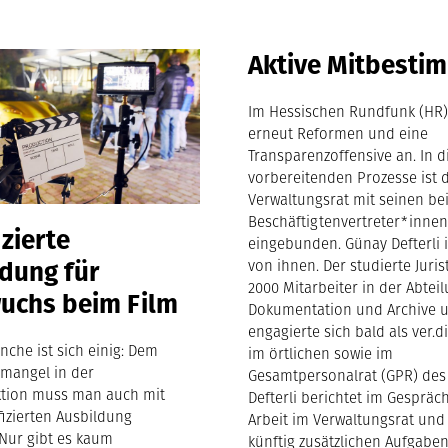
Aktive Mitbesti
Im Hessischen Rundfunk (HR)
erneut Reformen und eine
Transparenzoffensive an. In d
vorbereitenden Prozesse ist 
Verwaltungsrat mit seinen be
Beschäftigtenvertreter*inne
izierte
eingebunden. Günay Defterli i
dung für
von ihnen. Der studierte Jurist
2000 Mitarbeiter in der Abtei
uchs beim Film
Dokumentation und Archive 
engagierte sich bald als ver.di
nche ist sich einig: Dem
im örtlichen sowie im
mangel in der
Gesamtpersonalrat (GPR) des
tion muss man auch mit
Defterli berichtet im Gespräc
fizierten Ausbildung
Arbeit im Verwaltungsrat und
Nur gibt es kaum
künftig zusätzlichen Aufgabe