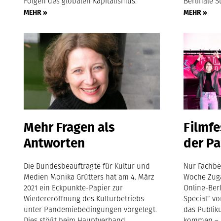
Folgen des globalen Kapitalismus.
Berlinale 
MEHR »
MEHR »
Mehr Fragen als
Filmfe
Antworten
der P
Die Bundesbeauftragte für Kultur und
Nur Fachbe
Medien Monika Grütters hat am 4. März
Woche Zug
2021 ein Eckpunkte-Papier zur
Online-Ber
Wiedereröffnung des Kulturbetriebs
Special“ vo
unter Pandemiebedingungen vorgelegt.
das Publik
Dies stößt beim Hauptverband
kommen – d