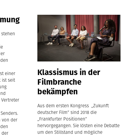
mmung
 stehen
ie
der
iden
n
Klassismus in der
st einer
Filmbranche
 ist seit
lung
bekämpfen
und
 Vertreter
Aus dem ersten Kongress „Zukunft
deutscher Film“ sind 2018 die
 Senders.
„Frankfurter Positionen“
h von der
hervorgegangen. Sie lösten eine Debatte
 den
um den Stillstand und mögliche
n der