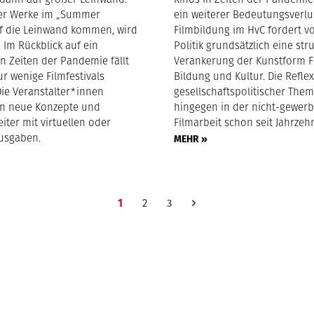
der Werke im „Summer
ein weiterer Bedeutungsverlus
uf die Leinwand kommen, wird
Filmbildung im HvC fordert v
. Im Rückblick auf ein
Politik grundsätzlich eine str
in Zeiten der Pandemie fällt
Verankerung der Kunstform F
ur wenige Filmfestivals
Bildung und Kultur. Die Refle
Die Veranstalter*innen
gesellschaftspolitischer Them
en neue Konzepte und
hingegen in der nicht-gewerb
ter mit virtuellen oder
Filmarbeit schon seit Jahrzehn
usgaben.
MEHR »
1
2
3