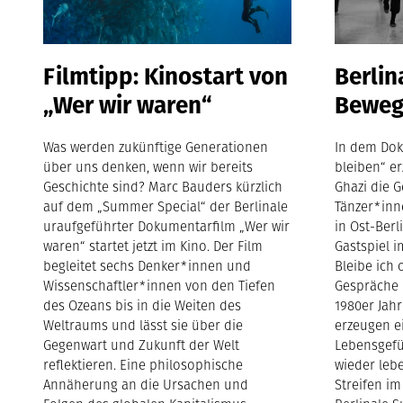
Filmtipp: Kinostart von
Berlin
„Wer wir waren“
Beweg
Was werden zukünftige Generationen
In dem Dok
über uns denken, wenn wir bereits
bleiben“ e
Geschichte sind? Marc Bauders kürzlich
Ghazi die 
auf dem „Summer Special“ der Berlinale
Tänzer*inn
uraufgeführter Dokumentarfilm „Wer wir
in Ost-Berl
waren“ startet jetzt im Kino. Der Film
Gastspiel 
begleitet sechs Denker*innen und
Bleibe ich 
Wissenschaftler*innen von den Tiefen
Gespräche 
des Ozeans bis in die Weiten des
1980er Jah
Weltraums und lässt sie über die
erzeugen e
Gegenwart und Zukunft der Welt
Lebensgefü
reflektieren. Eine philosophische
wieder leb
Annäherung an die Ursachen und
Streifen i