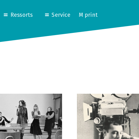
Ressorts
Service
M print