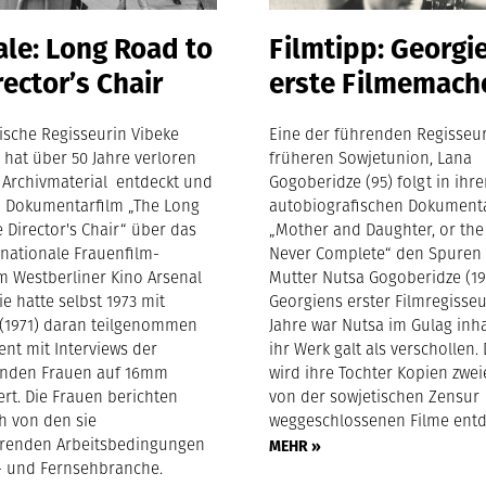
ale: Long Road to
Filmtipp: Georgi
rector’s Chair
erste Filmemach
ische Regisseurin Vibeke
Eine der führenden Regisseu
 hat über 50 Jahre verloren
früheren Sowjetunion, Lana
 Archivmaterial entdeckt und
Gogoberidze (95) folgt in ihr
 Dokumentarfilm „The Long
autobiografischen Dokument
 Director's Chair“ über das
„Mother and Daughter, or the 
rnationale Frauenfilm-
Never Complete“ den Spuren 
m Westberliner Kino Arsenal
Mutter Nutsa Gogoberidze (19
Sie hatte selbst 1973 mit
Georgiens erster Filmregisseu
 (1971) daran teilgenommen
Jahre war Nutsa im Gulag inha
ent mit Interviews der
ihr Werk galt als verschollen.
enden Frauen auf 16mm
wird ihre Tochter Kopien zwei
rt. Die Frauen berichten
von der sowjetischen Zensur
h von den sie
weggeschlossenen Filme entd
erenden Arbeitsbedingungen
MEHR »
m- und Fernsehbranche.