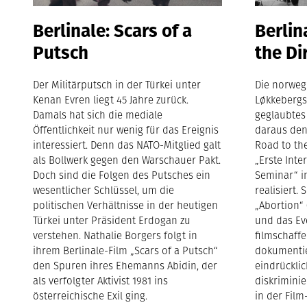
Berlinale: Scars of a
Berlin
Putsch
the Di
Der Militärputsch in der Türkei unter
Die norweg
Kenan Evren liegt 45 Jahre zurück.
Løkkebergs
Damals hat sich die mediale
geglaubtes
Öffentlichkeit nur wenig für das Ereignis
daraus den
interessiert. Denn das NATO-Mitglied galt
Road to the
als Bollwerk gegen den Warschauer Pakt.
„Erste Inte
Doch sind die Folgen des Putsches ein
Seminar“ i
wesentlicher Schlüssel, um die
realisiert. 
politischen Verhältnisse in der heutigen
„Abortion“
Türkei unter Präsident Erdogan zu
und das Ev
verstehen. Nathalie Borgers folgt in
filmschaff
ihrem Berlinale-Film „Scars of a Putsch“
dokumentie
den Spuren ihres Ehemanns Abidin, der
eindrücklic
als verfolgter Aktivist 1981 ins
diskrimini
österreichische Exil ging.
in der Fil