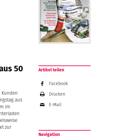
aus 50
Artikel teilen
Facebook
e Kunden
Drucken
ungstag aus
E-Mail
em im
nterladen
ielsweise
et zur
Navigation