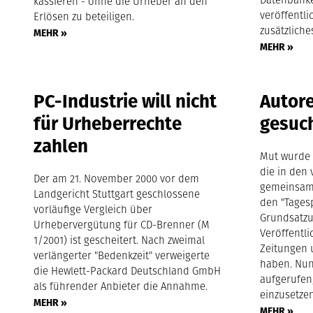
kassieren - ohne die Urheber an den
veröffentl
Erlösen zu beteiligen.
zusätzliche
MEHR »
MEHR »
PC-Industrie will nicht
Autore
für Urheberrechte
gesuc
zahlen
Mut wurde 
die in den
Der am 21. November 2000 vor dem
gemeinsam 
Landgericht Stuttgart geschlossene
den "Tages
vorläufige Vergleich über
Grundsatzu
Urhebervergütung für CD-Brenner (M
Veröffentli
1/2001) ist gescheitert. Nach zweimal
Zeitungen 
verlängerter "Bedenkzeit" verweigerte
haben. Nun
die Hewlett-Packard Deutschland GmbH
aufgerufen,
als führender Anbieter die Annahme.
einzusetzen
MEHR »
MEHR »