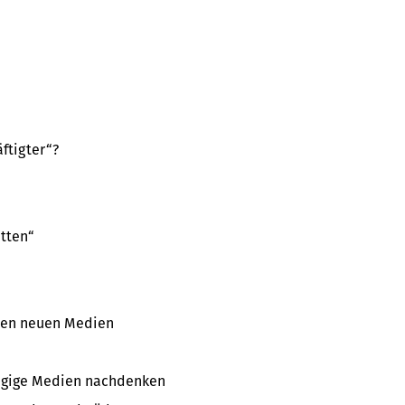
äftigter“?
tten“
 den neuen Medien
ängige Medien nachdenken