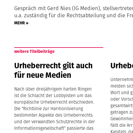
Gespräch mit Gerd Nies (IG Medien), stellvertret
u.a. zuständig für die Rechtsabteilung und die Fr
MEHR »
weitere Titelbeiträge
Urheberrecht gilt auch
Urheb
für neue Medien
Unternehm
melden sich
Nach über dreijährigem harten Ringen
Wort und g
ist die Schlacht der Lobbyisten um das
oder Vorsc
europäische Urheberrecht entschieden.
gesamtwirt
Die "Richtlinie zur Harmonisierung
getragen zu
bestimmter Aspekte des Urheberrechts
Gewohnheit
und der verwandten Schutzrechte in der
fällt die A
Informationsgesellschaft" passierte das
Kapitals, d