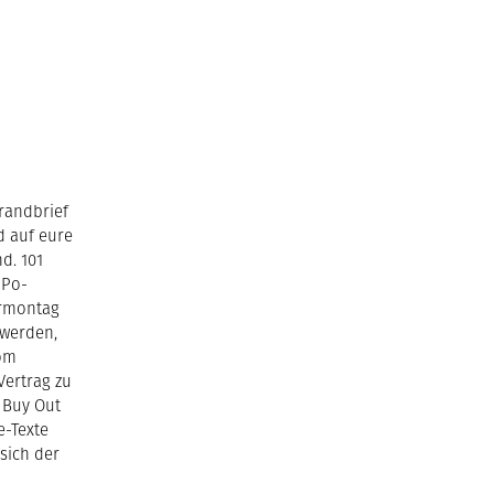
n
randbrief
d auf eure
d. 101
oPo-
ermontag
 werden,
vom
Vertrag zu
 Buy Out
e-Texte
 sich der