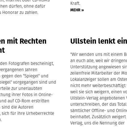
Kraft.
ichen dürfen, ohne dafür
MEHR »
s Honorar zu zahlen.
n mit Rechten
Ullstein lenkt ei
ht
"Wir wenden uns mit einem B
an euch alle, weil wir dringen
den Fotografen bescheinigt,
Unterstützung angewiesen sin
 vergangenen Jahren
zeilenfreie Mitarbeiter der M
gegen den "Spiegel" und
Lokalanzeiger sollen am Ost
piegel" vorgegangen sind und
nicht mehr weiterbeschäftigt
rteile zur unerlaubten
weil sie sich weigern, einen 
chung ihrer Fotos in Online-
Ullstein-Verlag angebotenen 
und auf CD-Rom erstritten
unterschreiben, der das Total
 sind die Autoren
sämtlicher Offline- und Onlin
 sich für ihre Urheberrechte
beinhaltet. Zusätzlich weigert
.
Verlag, uns die Nennung der