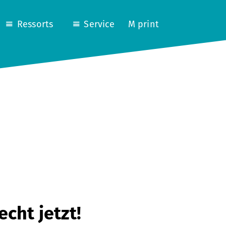
Ressorts
Service
M print
cht jetzt!