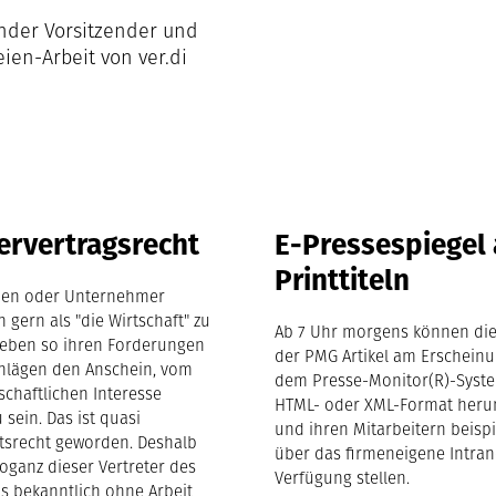
ender Vorsitzender und
eien-Arbeit von ver.di
ervertragsrecht
E-Pressespiegel 
Printtiteln
en oder Unternehmer
 gern als "die Wirtschaft" zu
Ab 7 Uhr morgens können di
eben so ihren Forderungen
der PMG Artikel am Erschein
hlägen den Anschein, vom
dem Presse-Monitor(R)-Syst
schaftlichen Interesse
HTML- oder XML-Format heru
 sein. Das ist quasi
und ihren Mitarbeitern beisp
srecht geworden. Deshalb
über das firmeneigene Intran
rroganz dieser Vertreter des
Verfügung stellen.
as bekanntlich ohne Arbeit