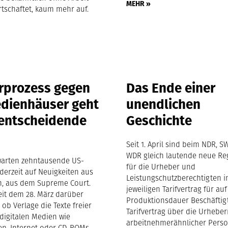
MEHR »
rtschaftet, kaum mehr auf.
rprozess gegen
Das Ende einer
dienhäuser geht
unendlichen
 entscheidende
Geschichte
e
Seit 1. April sind beim NDR, 
WDR gleich lautende neue R
arten zehntausende US-
für die Urheber und
derzeit auf Neuigkeiten aus
Leistungschutzberechtigten 
, aus dem Supreme Court.
jeweiligen Tarifvertrag für auf
eit dem 28. März darüber
Produktionsdauer Beschäftig
 ob Verlage die Texte freier
Tarifvertrag über die Urheber
 digitalen Medien wie
arbeitnehmerähnlicher Perso
n, Internet oder CD-ROMs