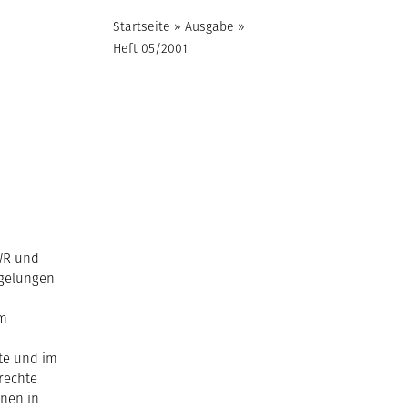
Startseite
»
Ausgabe
»
Heft 05/2001
SWR und
egelungen
im
te und im
rechte
nen in