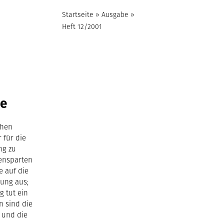
Startseite
»
Ausgabe
»
Heft 12/2001
de
ohen
 für die
ng zu
ensparten
e auf die
rung aus;
g tut ein
n sind die
 und die