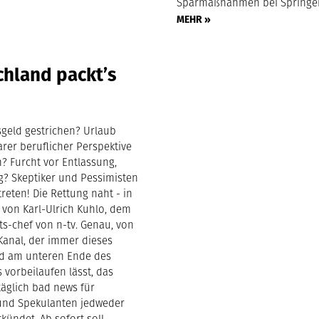
Sparmaßnahmen bei Springer
MEHR »
hland packt’s
geld gestrichen? Urlaub
rer beruflicher Perspektive
? Furcht vor Entlassung,
eg? Skeptiker und Pessimisten
treten! Die Rettung naht - in
 von Karl-Ulrich Kuhlo, dem
ts-chef von n-tv. Genau, von
anal, der immer dieses
d am unteren Ende des
 vorbeilaufen lässt, das
täglich bad news für
und Spekulanten jedweder
kündet. Ab sofort soll