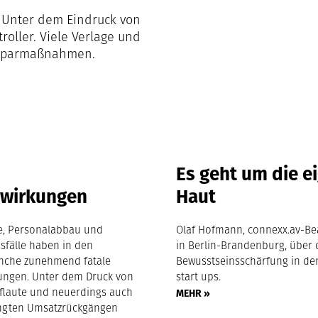
 Unter dem Eindruck von
roller. Viele Verlage und
n Sparmaßnahmen.
Es geht um die e
wirkungen
Haut
e, Personalabbau und
Olaf Hofmann, connexx.av-Be
sfälle haben in den
in Berlin-Brandenburg, über 
nche zunehmend fatale
Bewusstseinsschärfung in de
ngen. Unter dem Druck von
start ups.
flaute und neuerdings auch
MEHR »
ngten Umsatzrückgängen