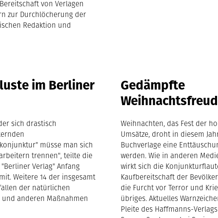
Bereitschaft von Verlagen
n zur Durchlöcherung der
ischen Redaktion und
luste im Berliner
Gedämpfte
Weihnachtsfreu
er sich drastisch
Weihnachten, das Fest der h
ternden
Umsätze, droht in diesem Jahr
skonjunktur" müsse man sich
Buchverlage eine Enttäuschu
arbeitern trennen", teilte die
werden. Wie in anderen Medi
 "Berliner Verlag" Anfang
wirkt sich die Konjunkturflaut
it. Weitere 14 der insgesamt
Kaufbereitschaft der Bevölke
 fallen der natürlichen
die Furcht vor Terror und Krie
on und anderen Maßnahmen
übriges. Aktuelles Warnzeiche
Pleite des Haffmanns-Verlags