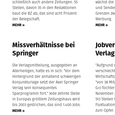
schließlich auch andere Zeitungen. 55
wächst die 
Stellen, davon 35 in den Redaktionen
und Sender
baut die BZ ab, das sind acht Prozent
Grenzen zw
der Belegschaft.
Werbung.
MEHR »
MEHR »
Missverhältnisse bei
Jobver
Springer
Verlag
Die Verlagsmitteilung, ausgegeben an
"Aufgrund d
Allerheiligen, hatte es in sich: "Vor dem
verschlech
Hintergrund der anhaltend schwierigen
Wirtschaft
Konjunkturlage setzt der Axel Springer
"von 38 Mit
Verlag sein konsequentes
G+J-Tochter
Sparprogramm fort." Jede zehnte Stelle
November m
in Europas größtem Zeitungshaus wird
513 Stellen
bis 2003 gestrichen, das sind 1.400 Jobs.
Fluktuati
zum Opfer.
MEHR »