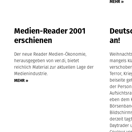
MEHR »
Medien-Reader 2001
Deutsc
erschienen
an!
Der neue Reader Medien-Ökonomie,
Weihnachts
herausgegeben von ver.di, bietet
mangels kla
reichlich Material zur aktuellen Lage der
verschoben
Medienindustrie.
Terror, Kri
beiseite ge
MEHR »
der Person
Aufsichtsra
eben dem K
Börsenban
Bildschirms
derzeit tag
Daytrader 
Couleur ver