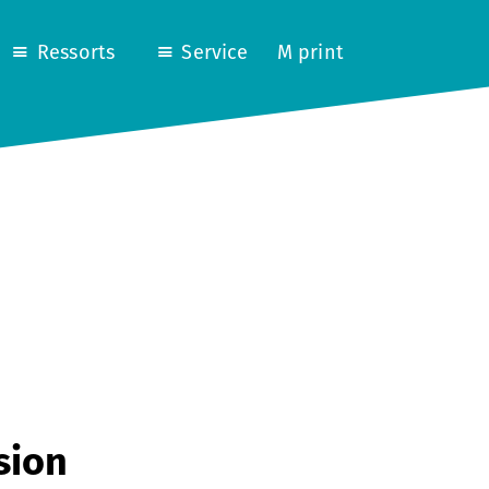
Ressorts
Service
M print
sion