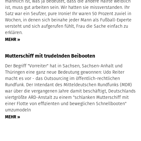
männlich ist, was ja bedeutet, dass die andere Hälfte weiblich
ist, muss gut arbeiten sein. Wir hatten sie missverstanden. Ihr
Satz war ein Seufzer, pure Ironie! Ihr waren 50 Prozent zuviel in
Wochen, in denen sich beinahe jeder Mann als Fußball-Experte
versteht und sich aufgerufen fühlt, Frau die Sache einfach zu
erklären.
MEHR »
Mutterschiff mit trudelnden Beibooten
Der Begriff "Vorreiter" hat in Sachsen, Sachsen-Anhalt und
Thüringen eine ganz neue Bedeutung gewonnen: Udo Reiter
macht es vor - das Outsourcing im öffentlich-rechtlichen
Rundfunk. Der Intendant des Mitteldeutschen Rundfunks (MDR)
war über die vergangenen Jahre damit beschäftigt, Deutschlands
viertgrößte ARD-Anstalt zu einem "schlanken Mutterschiff mit
einer Flotte von effizienten und beweglichen Schnellbooten"
umzumodeln
MEHR »