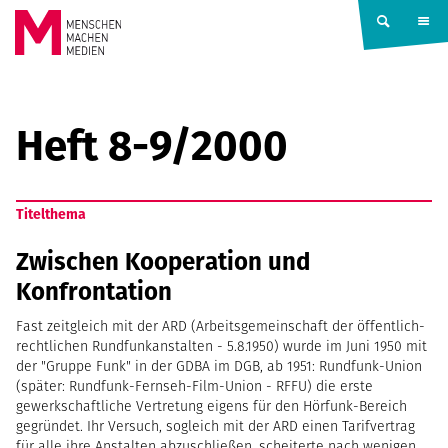
Springe zum Inhalt
MENSCHEN
MACHEN
Heft 8-9/2000
MEDIEN
Titelthema
Zwischen Kooperation und
Konfrontation
Fast zeitgleich mit der ARD (Arbeitsgemeinschaft der öffentlich-
rechtlichen Rundfunkanstalten - 5.8.1950) wurde im Juni 1950 mit
der "Gruppe Funk" in der GDBA im DGB, ab 1951: Rundfunk-Union
(später: Rundfunk-Fernseh-Film-Union - RFFU) die erste
gewerkschaftliche Vertretung eigens für den Hörfunk-Bereich
gegründet. Ihr Versuch, sogleich mit der ARD einen Tarifvertrag
für alle ihre Anstalten abzuschließen, scheiterte nach wenigen